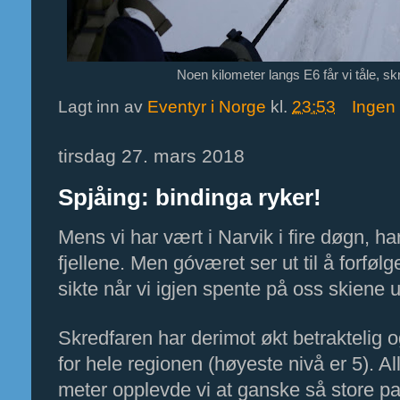
Noen kilometer langs E6 får vi tåle, sk
Lagt inn av
Eventyr i Norge
kl.
23:53
Ingen
tirsdag 27. mars 2018
Spjåing: bindinga ryker!
Mens vi har vært i Narvik i fire døgn, ha
fjellene. Men góværet ser ut til å forfølg
sikte når vi igjen spente på oss skiene u
Skredfaren har derimot økt betraktelig o
for hele regionen (høyeste nivå er 5). Al
meter opplevde vi at ganske så store par