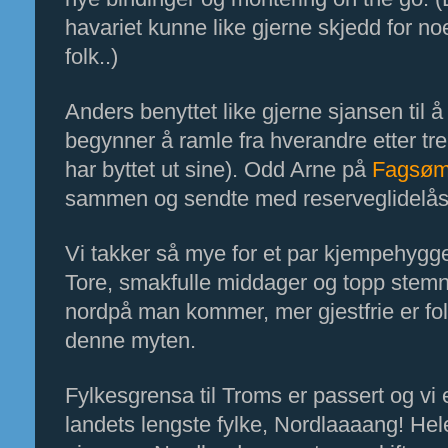
havariet kunne like gjerne skjedd for noe
folk..)
Anders benyttet like gjerne sjansen til å
begynner å ramle fra hverandre etter tr
har byttet ut sine). Odd Arne på 
Fagsø
sammen og sendte med reserveglidelåser
Vi takker så mye for et par kjempehygge
Tore, smakfulle middager og topp stemnin
nordpå man kommer, mer gjestfrie er fol
denne myten.
Fylkesgrensa til Troms er passert og vi 
landets lengste fylke, Nordlaaaang! Hele