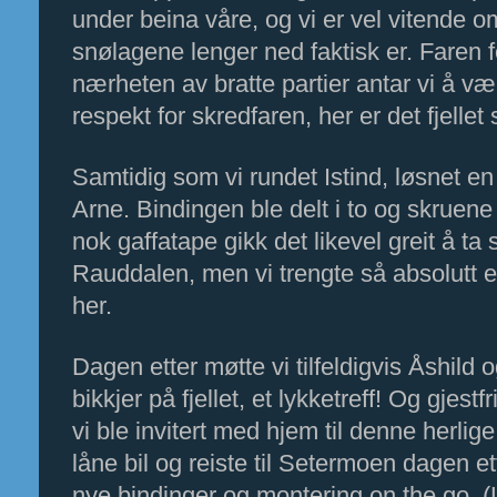
under beina våre, og vi er 
ve
l vitende o
snølagene lenger ned faktisk er. Faren fo
nærheten av bratte partier antar vi å væ
respekt for skredfaren, her er det fjelle
Samtidig som vi rundet Istind, 
løsnet en 
Arne. Bindingen ble delt i to og skruene 
nok gaffatape gikk det likevel greit å ta
Rauddalen, men vi trengte så absolutt en 
her.
Dagen etter møtte vi tilfeldigvis Åshild
bikkjer på fjellet, et lykketreff! Og gjes
vi ble invitert med hjem til denne herlige 
låne bil og reiste til Setermoen dagen et
nye bindinger og montering on the go. 
(