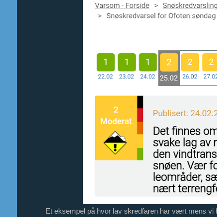
Et eksempel på hvor lav skredfaren har vært mens vi ha