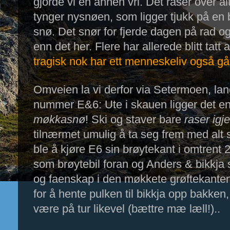
gjorde vi en annen vri. Det raser over al
tynger nysnøen, som ligger tjukk på en b
snø. Det snør for fjerde dagen på rad og d
tragisk nok har 
ett menneskeliv også gåt
Omveien la vi derfor via Setermoen, lan
møkkasnø
! Ski og staver bare 
raser ig
tilnærmet umulig å ta seg frem med alt 
ble å kjøre E6 sin brøytekant i omtrent 
som brøytebil foran og Anders & bikkja
og faenskap i den møkkete grøftekanten
for å hente pulken til bikkja opp bakken, 
være på tur likevel (bættre mæ læll!)..