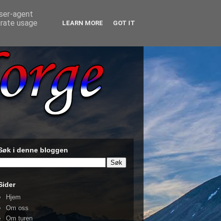
user-agent
erate usage
LEARN MORE
GOT IT
Søk i denne bloggen
Sider
Hjem
Om oss
Om turen