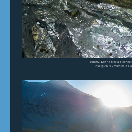
Yummy! Denne steika blei helt 
Takk igjen til Væktarstua Hot