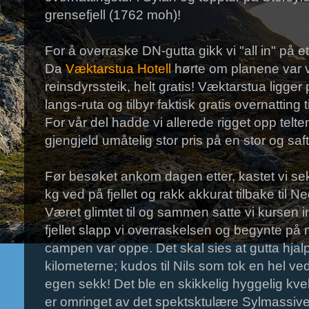
grensefjell (1762 moh)!
For å overraske DN-gutta gikk vi "all in" på 
Da
Væktarstua Hotell
hørte om planene var vi 
reinsdyrssteik, helt gratis! Væktarstua ligger
langs-ruta og tilbyr faktisk gratis overnatting
For vår del hadde vi allerede rigget opp telte
gjengjeld umåtelig stor pris på en stor og saft
Før besøket ankom dagen etter, kastet vi s
kg ved på fjellet og rakk akkurat tilbake til 
Været glimtet til og sammen satte vi kursen 
fjellet slapp vi overraskelsen og begynte p
campen var oppe. Det skal sies at gutta hjalp
kilometerne; kudos til Nils som tok en hel v
egen sekk! Det ble en skikkelig hyggelig kve
er omringet av det spektsktulære Sylmassivet