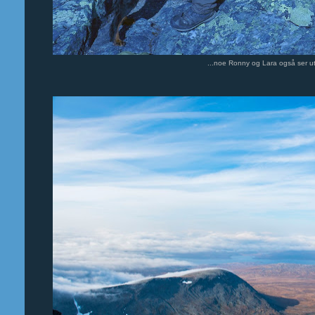
...noe Ronny og Lara også ser ut 