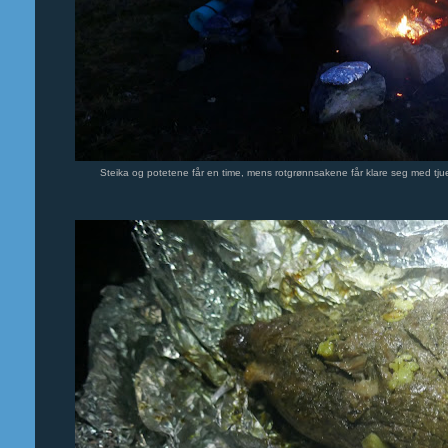
Steika og potetene får en time, mens rotgrønnsakene får klare seg med tjue