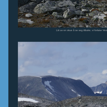
Litt av en skue å se seg tilbake, vi forlater V