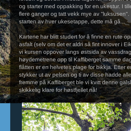
og starter med oppakking for en ukestur. I til
flere ganger og tatt vekk mye av "luksusen"
starten av hver ukesetappe, dette må gå...
Kartene har blitt studert for å finne en rute o
asfalt (selv om det er aldri så fint innover i E
vi kursen oppover langs østsida av vassdraget
høydemetrene opp til Kaffiberget samme dag. 
flåtten er en helvetes plage for bikkja. Etter 
stykker ut av pelsen og ti av disse hadde all
fremme på Kaffiberget ble vi kvitt denne gals
skikkelig klare for høstfjellet nå!