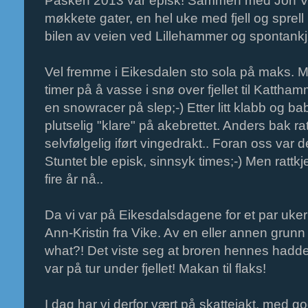
Påsken 2013 var episk! Sammen med Jon Veg
møkkete gater, en hel uke med fjell og sprell 
bilen av veien ved Lillehammer og spontankj
Vel fremme i Eikesdalen sto sola på maks. Me
timer på å vasse i snø over fjellet til Katt
en snowracer på slep;-) Etter litt klabb og b
plutselig "klare" på akebrettet. Anders bak r
selvfølgelig iført vingedrakt.. Foran oss var d
Stuntet ble episk, sinnsyk times;-) Men rattkj
fire år nå..
Da vi var på Eikesdalsdagene for et par uk
Ann-Kristin fra Vike. Av en eller annen grun
what?! Det viste seg at broren hennes hadd
var på tur under fjellet! Makan til flaks!
I dag har vi derfor vært på skattejakt, med go