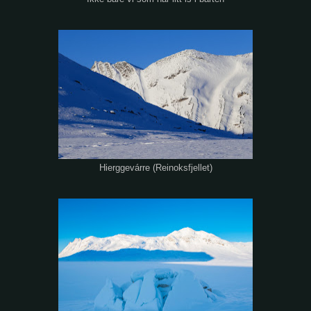
Hierggevárre (Reinoksfjellet)