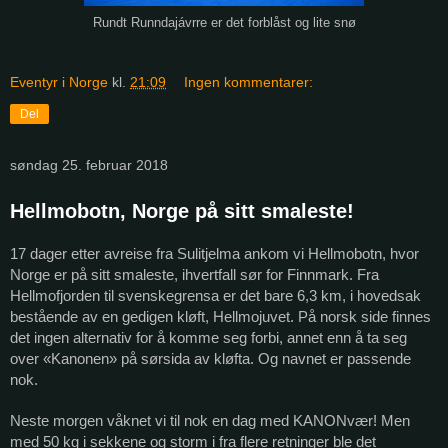
Rundt Runndajávrre er det forblåst og lite snø
Eventyr i Norge
kl.
21:09
Ingen kommentarer:
Del
søndag 25. februar 2018
Hellmobotn, Norge på sitt smaleste!
17 dager etter avreise fra Sulitjelma ankom vi Hellmobotn, hvor
Norge er på sitt smaleste, ihvertfall sør for Finnmark. Fra
Hellmofjorden til svenskegrensa er det bare 6,3 km, i hovedsak
bestående av en gedigen kløft, Hellmojuvet. På norsk side finnes
det ingen alternativ for å komme seg forbi, annet enn å ta seg
over «Kanonen» på sørsida av kløfta. Og navnet er passende
nok.
Neste morgen våknet vi til nok en dag med KANONvær! Men
med 50 kg i sekkene og storm i fra flere retninger ble det