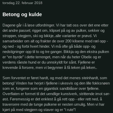
torsdag 22. februar 2018
Betong og kulde
Dagene går i å løse utfordringer. Vi har tatt oss over det ene etter
det andre passet; rigget om, klipset på og av pulker, sekker og
stropper, stegjern, ski og bikkje..alle varianter er prøvd. Vi
samarbeider om alt og frakter de over 200 kiloene med ræl opp -
og ned - og forbi hvert hinder. Vi må ofte gå både opp- og
nedstigninger opp til to og tre ganger. Bikkja og den ekstra pulken
er “en byrde” i dette terrenget, men når du heter Obelix og er
verdens råeste hund er du unnskyldt for sånt. Fjellene er
krevende å forsere, men vi begynner å få teken på leken..
Som forventet er føret hardt, og med det menes steinhardt, som
betong! Vinden har herjet i fjellene i ukesvis og den lille fokksnøen
som er, fungerer som en gigantisk sandblåser over fjellene.
Overflaten er formet til det uendlige kunstverk, strittende imot sør-
øst. Føremessig er det enklest å gå rett opp - eller rett ned, å
traversere med de tunge pulkene er nesten umulig. Men vi har
kjørt på med stegjern og staver og er “i rute”!