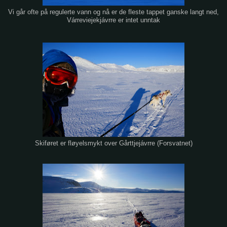
Vi går ofte på regulerte vann og nå er de fleste tappet ganske langt ned,
Várreviejekjávrre er intet unntak
Skiføret er fløyelsmykt over Gårttjejávrre (Forsvatnet)