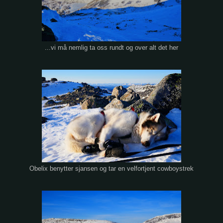
...vi må nemlig ta oss rundt og over alt det her
Obelix benytter sjansen og tar en velfortjent cowboystrek