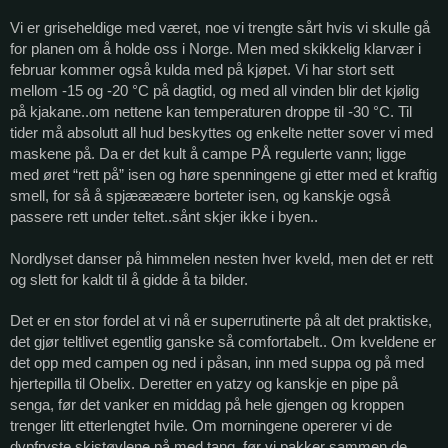
Vi er griseheldige med været, noe vi trengte sårt hvis vi skulle gå
for planen om å holde oss i Norge. Men med skikkelig klarvær i
februar kommer også kulda med på kjøpet. Vi har stort sett
mellom -15 og -20 °C på dagtid, og med all vinden blir det kjølig
på kjakane..om nettene kan temperaturen droppe til -30 °C. Til
tider må absolutt all hud beskyttes og enkelte netter sover vi med
maskene på. Da er det kult å campe PÅ regulerte vann; ligge
med øret “rett på” isen og høre spenningene gi etter med et kraftig
smell, for så å spjæææære borteter isen, og kanskje også
passere rett under teltet..sånt skjer ikke i byen..
Nordlyset danser på himmelen nesten hver kveld, men det er rett
og slett for kaldt til å gidde å ta bilder.
Det er en stor fordel at vi nå er superrutinerte på alt det praktiske,
det gjør teltlivet egentlig ganske så comfortabelt.. Om kveldene er
det opp med campen og ned i påsan, inn med suppa og på med
hjertepilla til Obelix. Deretter en yatzy og kanskje en pipe på
senga, før det vanker en middag på hele gjengen og kroppen
trenger litt etterlengtet hvile. Om morningene opererer vi de
dypfryste skistøvlene på med tang, før vi pakker sammen de