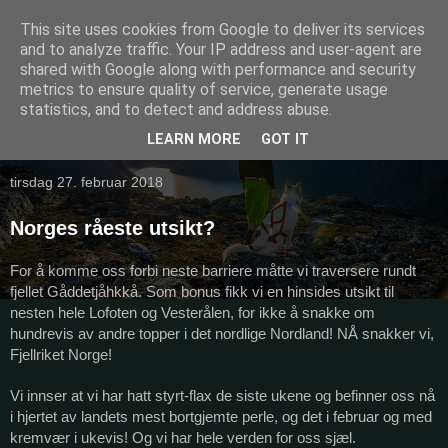
This site uses cookies from Google to deliver its services
and to analyze traffic. Your IP address and user-agent are
shared with Google along with performance and security
metrics to ensure quality of service, generate usage
statistics, and to detect and address abuse.
LEARN MORE
GOT IT
▼
tirsdag 27. februar 2018
Norges råeste utsikt?
For å komme oss forbi neste barriere måtte vi traversere rundt
fjellet Gåddetjåhkkå. Som bonus fikk vi en hinsides utsikt til
nesten hele Lofoten og Vesterålen, for ikke å snakke om
hundrevis av andre topper i det nordlige Nordland! NÅ snakker vi,
Fjellriket Norge!
Vi innser at vi har hatt styrt-flax de siste ukene og befinner oss nå
i hjertet av landets mest bortgjemte perle, og det i februar og med
kremvær i ukevis! Og vi har hele verden for oss sjæl.