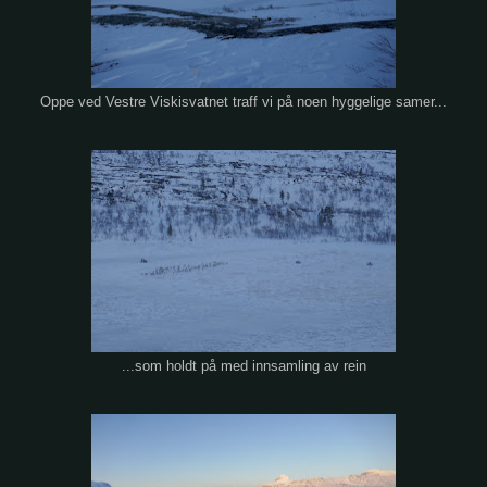
Oppe ved Vestre Viskisvatnet traff vi på noen hyggelige samer...
...som holdt på med innsamling av rein