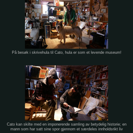
På besøk i skrivehula til Cato, hula er som et levende museum!
Cato kan skilte med en imponerende samling av betydelig historie; en
mann som har satt sine spor gjennom et særdeles innholdsrikt liv