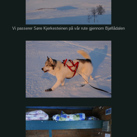
Vi passerer Søre Kjerkesteinen på vår rute gjennom Bjøllådalen