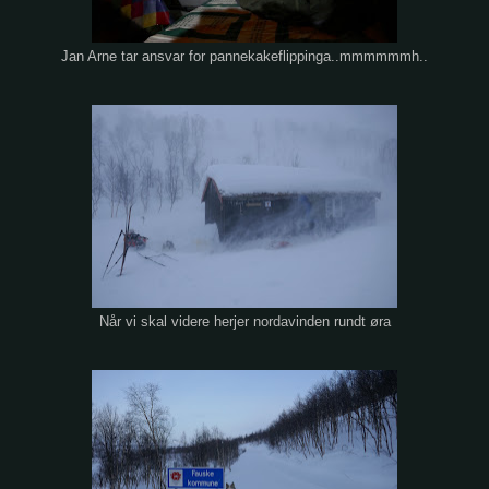
Jan Arne tar ansvar for pannekakeflippinga..mmmmmmh..
Når vi skal videre herjer nordavinden rundt øra