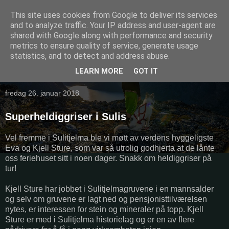
This site uses cookies from Google to deliver its services
and to analyze traffic. Your IP address and user-agent are
shared with Google along with performance and security
metrics to ensure quality of service, generate usage
statistics, and to detect and address abuse.
LEARN MORE
GOT IT
▼
fredag 26. januar 2018
Superheldiggriser i Sulis
Vel fremme i Sulitjelma ble vi møtt av verdens hyggeligste
Eva og Kjell Sture, som var så utrolig godhjerta at de lånte
oss feriehuset sitt i noen dager. Snakk om heldiggriser på
tur!
Kjell Sture har jobbet i Sulitjelmagruvene i en mannsalder
og selv om gruvene er lagt ned og pensjonisttilværelsen
nytes, er interessen for stein og mineraler på topp. Kjell
Sture er med i Sulitjelma historielag og er en av flere