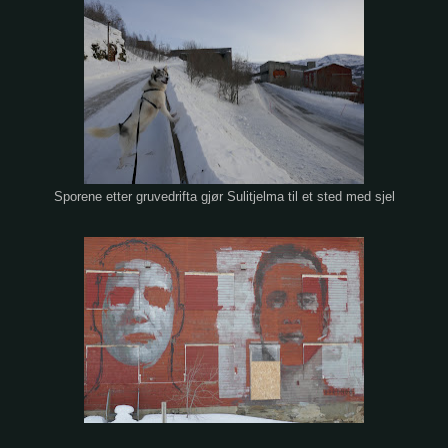
Sporene etter gruvedrifta gjør Sulitjelma til et sted med sjel