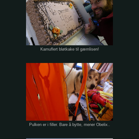
Kamuflert bløtkake til gæmlisen!
Pulken er i filler. Bare å bytte, mener Obelix..