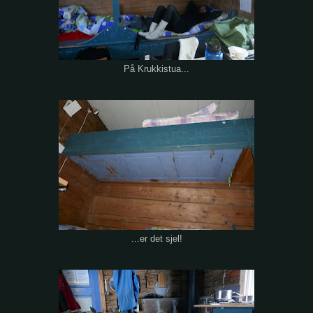
På Krukkistua...
...er det sjel!