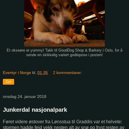
Et okseøre er yummy! Takk til GoodDog Shop & Barkery i Oslo, for å
sende en skikkelig variert godtepose i posten!
Eventyr i Norge
kl.
01:35
2 kommentarer:
Del
onsdag 24. januar 2018
Junkerdal nasjonalpark
Føret videre østover fra Lønsstua til Graddis var et helvete:
stormen hadde feid vekk nesten alt av snø og fryst resten av