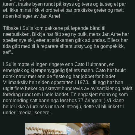
turen", traske byen rundt på kryss og tvers og ta seg et par
øl. Ikke minst fikk vi ordnet et par praktiske greier og møtt
noen kolleger av Jan Arne!
Tilbake i Sulis kom pakkene på løpende bånd til
nærbutikken. Bikkja har fått seg ny pulk, mens Jan Arne har
speller nye ski, etter at stålkanten gikk ad undas. Ellers har
tida gått med til å reparere slitent utstyr..og ha gompekikk,
seff..
I Sulis møtte vi ingen ringere enn Cato Hultmann, en
ernergisk og kjempehyggelig fjellets mann. Cato har brukt
norsk natur mer enn de fleste og har jobbet for bladet
Villmarksliv helt siden oppstarten i 1973. I tillegg har han
utgitt flere bøker og skrevet hundrevis av avisartikler og holdt
foredrag rundt om i hele landet. En engasjert mann og som
nordlending satt banninga løst hos 77-åringen;-) Vi klarte
heller ikke å lure oss unna et intervju, dette vil bli linket til
under "media" senere..