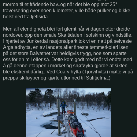
morroa til et frådende hav..og når det ble opp mot 25°
traversering over noen kilometer, ville både pulker og bikke
helst ned fra fjellsida..
Men all elendigheta blei fort glemt når vi dagen etter dreide
nordover, opp den smale Skaitidalen i solskinn og vindstille.
I hjertet av Junkerdal nasjonalpark tok vi en natt på selveste
Argaladhytta, en av landets aller fineste tømmerkoier! Isen
på det store Balvatnet var heldigvis trygg, noe som sparte
oss for en mil eller så. Dette kom godt med når vi endte med
å gå denne etappen i mørket og snøføyka gjorde at sikten
ble ekstremt dårlig.. Ved Coarvihytta (Tjorvihytta) møtte vi på
preppa skiløyper og kjørte utfor ned til Sulitjelma:)