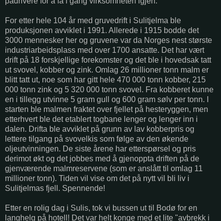
pådrivere for å få i gang virksomheten igjen.
For etter hele 104 år med gruvedrift i Sulitjelma ble
produksjonen avviklet i 1991. Allerede i 1915 bodde det
3000 mennesker her og gruvene var da Norges nest største
industriarbeidsplass med over 1700 ansatte. Det har vært
drift på 18 forskjellige forekomster og det ble i hovedsak tatt
ut svovel, kobber og zink. Omlag 26 millioner tonn malm er
blitt tatt ut, noe som har gitt hele 470 000 tonn kobber, 215
000 tonn zink og 5 320 000 tonn svovel. Fra kobberet kunne
en i tillegg utvinne 5 gram gull og 600 gram sølv per tonn. I
starten ble malmen fraktet over fjellet på hesteryggen, men
etterhvert ble det etablert togbane lenger og lenger inn i
dalen. Drifta ble avviklet på grunn av lav kobberpris og
lettere tilgang på svovelkis som følge av den økende
oljeutvinningen. De siste årene har etterspørsel og pris
derimot økt og det jobbes med å gjenoppta driften på de
gjenværende malmreservene (som er anslått til omlag 11
millioner tonn). Tiden vil vise om det på nytt vil bli liv i
Sulitjelmas fjell. Spennende!
Etter en rolig dag i Sulis, tok vi bussen ut til Bodø for en
langhelg på hotell! Det var helt konge med et lite "avbrekk i