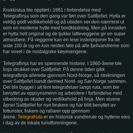
Krukkistua ble oppført i 1881 i forbindelse med
Telegraflinja som den gang var ført over Saltfjellet. Hytta er
veldig godt vedlikeholdt og på utsiden ser den nærmest ut
som en moderne hytte med bordkledning. Men på innsiden
er hytta helt original og de tjukke lafteveggene gir en super
atmosfære. På veggene kan en lese inskripsjoner fra de
siste 100 år og en kan nesten føle på alle fjellvandrerne som
har sovet i de nostalgiske køyesengene.
Telegraflinja har en spennende historie. I 1860-årene ble
linja strukket over Saltfjellet. På denne tiden gikk
telegraflinja allerede gjennom Nord-Norge, så strekningen
over Saltfjellet bandt dermed Nord- og Sør-Norge sammen.
Det ble bygget i alt fem telegrafstuer langs ruta, som ble
benyttet av oppsynsmenn og arbeidere i forbindelse med
utbedring av skader og vedlikehold på linja. Men stuene
åpnet Saltfjellet for nye brukere og har blitt benyttet av
fotturister, fiskere og rallarer opp gjennom
årene.
Telegrafruta
er en historisk vandrerute og hyttene eies
i dag av de lokale turistforeningene.