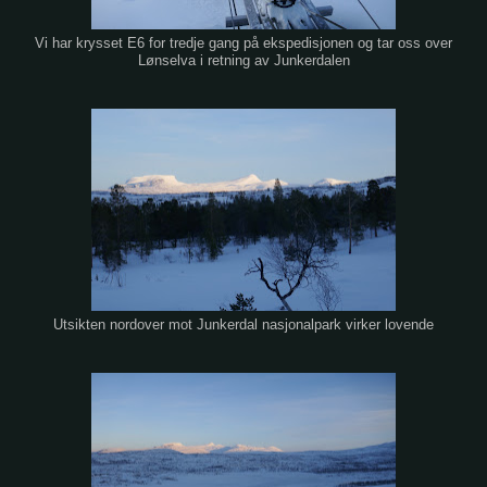
Vi har krysset E6 for tredje gang på ekspedisjonen og tar oss over
Lønselva i retning av Junkerdalen
Utsikten nordover mot Junkerdal nasjonalpark virker lovende