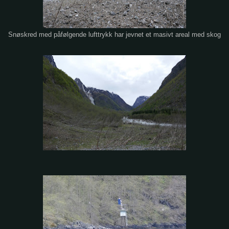
Snøskred med påfølgende lufttrykk har jevnet et masivt areal med skog