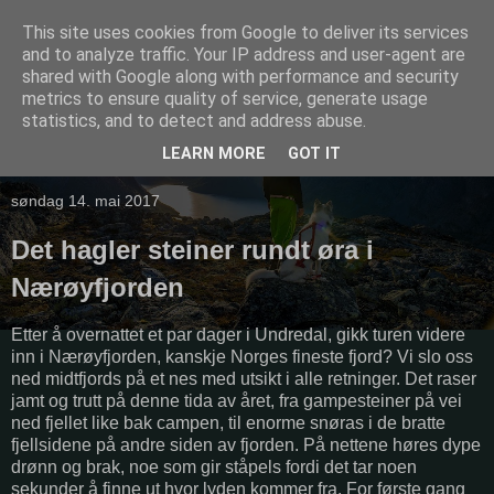
This site uses cookies from Google to deliver its services
and to analyze traffic. Your IP address and user-agent are
shared with Google along with performance and security
metrics to ensure quality of service, generate usage
statistics, and to detect and address abuse.
LEARN MORE
GOT IT
▼
søndag 14. mai 2017
Det hagler steiner rundt øra i
Nærøyfjorden
Etter å overnattet et par dager i Undredal, gikk turen videre
inn i Nærøyfjorden, kanskje Norges fineste fjord? Vi slo oss
ned midtfjords på et nes med utsikt i alle retninger. Det raser
jamt og trutt på denne tida av året, fra gampesteiner på vei
ned fjellet like bak campen, til enorme snøras i de bratte
fjellsidene på andre siden av fjorden. På nettene høres dype
drønn og brak, noe som gir ståpels fordi det tar noen
sekunder å finne ut hvor lyden kommer fra. For første gang