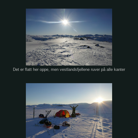
Det er flatt her oppe, men vestlandsfjellene ruver på alle kanter