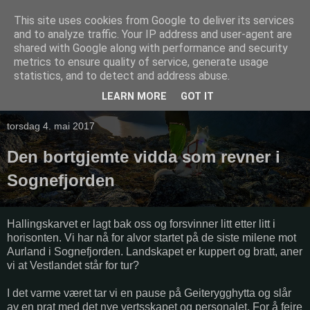
This site uses cookies from Google to deliver its services
and to analyze traffic. Your IP address and user-agent are
shared with Google along with performance and security
metrics to ensure quality of service, generate usage
statistics, and to detect and address abuse.
LEARN MORE
GOT IT
▼
torsdag 4. mai 2017
Den bortgjemte vidda som revner i
Sognefjorden
Hallingskarvet er lagt bak oss og forsvinner litt etter litt i
horisonten. Vi har nå for alvor startet på de siste milene mot
Aurland i Sognefjorden. Landskapet er kuppert og bratt, aner
vi at Vestlandet står for tur?
I det varme været tar vi en pause på Geiterygghytta og slår
av en prat med det nye vertsskapet og personalet. For å feire