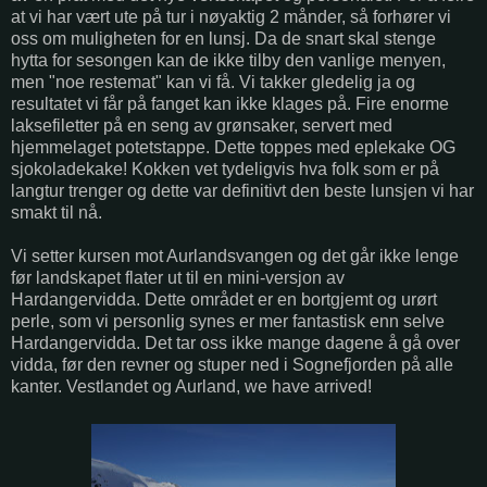
at vi har vært ute på tur i nøyaktig 2 månder, så forhører vi
oss om muligheten for en lunsj. Da de snart skal stenge
hytta for sesongen kan de ikke tilby den vanlige menyen,
men "noe restemat" kan vi få. Vi takker gledelig ja og
resultatet vi får på fanget kan ikke klages på. Fire enorme
laksefiletter på en seng av grønsaker, servert med
hjemmelaget potetstappe. Dette toppes med eplekake OG
sjokoladekake! Kokken vet tydeligvis hva folk som er på
langtur trenger og dette var definitivt den beste lunsjen vi har
smakt til nå.
Vi setter kursen mot Aurlandsvangen og det går ikke lenge
før landskapet flater ut til en mini-versjon av
Hardangervidda. Dette området er en bortgjemt og urørt
perle, som vi personlig synes er mer fantastisk enn selve
Hardangervidda. Det tar oss ikke mange dagene å gå over
vidda, før den revner og stuper ned i Sognefjorden på alle
kanter. Vestlandet og Aurland, we have arrived!